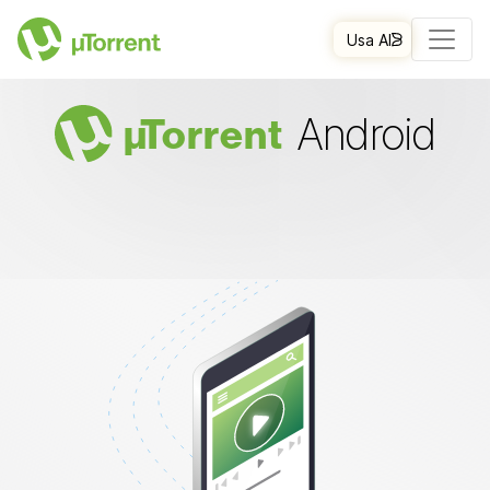
Usa AI
Android
µ
Torrent