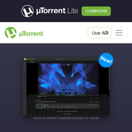
COMENZAR
Usar AI
now.bt.co
content displayed pursuant to license.