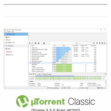
Classic
µ
Torrent
(Stable
3.5.5 Build 46200
)