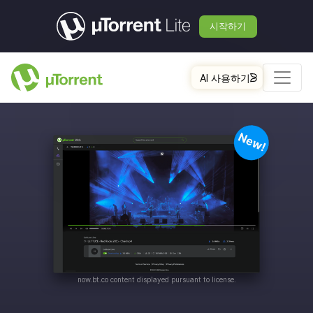
시작하기
AI 사용하기
now.bt.co
content displayed pursuant to license.