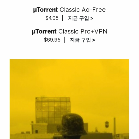
µTorrent
Classic Ad-Free
$4.95
|
지금 구입 >
µTorrent
Classic Pro+VPN
$69.95
|
지금 구입 >