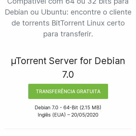
Compatível com 64 ou 32 bits para
Debian ou Ubuntu: encontre o cliente
de torrents BitTorrent Linux certo
para transferir.
µTorrent Server for
Debian
7.0
TRANSFERÊNCIA GRATUITA
Debian 7.0
-
64
-bit
(
2.15 MB
)
Inglês (EUA) –
20/05/2020