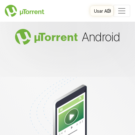
Usar AI
Android
µ
Torrent