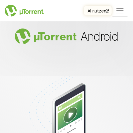
AI nutzen
Android
µ
Torrent