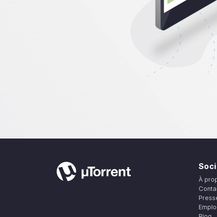
Soci
À pro
Conta
Press
Emplo
Blog