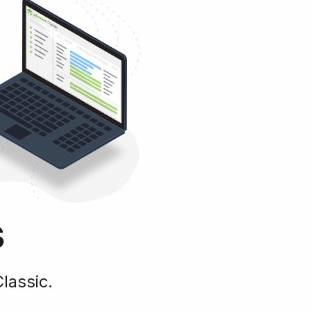
s
lassic.