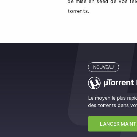
de mise en seed de vos té
torrents.
NOUVEAU
Le moyen le plus rapid
des torrents dans vot
LANCER MAIN