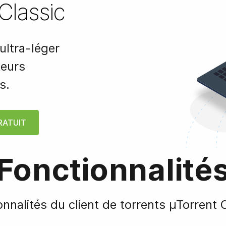
Classic
ultra-léger
teurs
s.
RATUIT
Fonctionnalité
onnalités du client de torrents µTorrent C