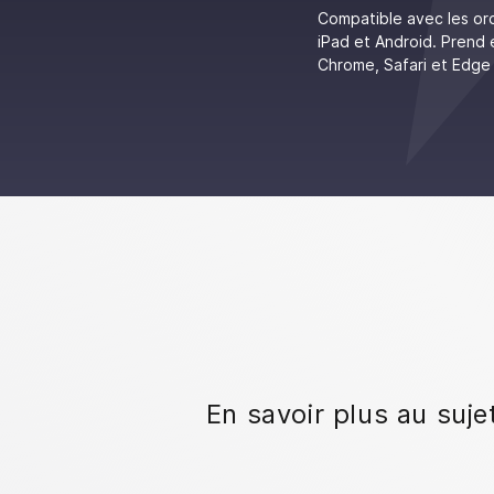
Compatible avec les or
iPad et Android. Prend 
Chrome, Safari et Edge
En savoir plus au suje