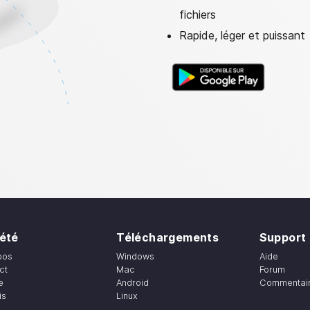
fichiers
Rapide, léger et puissant
été
Téléchargements
Support
pos
Windows
Aide
ct
Mac
Forum
e
Android
Commentaire
is
Linux