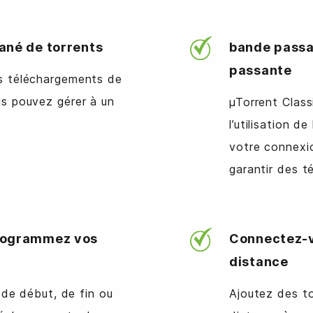
ané de torrents
bande passa
passante
es téléchargements de
us pouvez gérer à un
µTorrent Class
l’utilisation 
votre connexio
garantir des t
rogrammez vos
Connectez-v
distance
e de début, de fin ou
Ajoutez des to