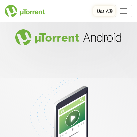
Usa AI
Android
µ
Torrent