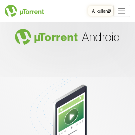
AI kullan
Android
µ
Torrent