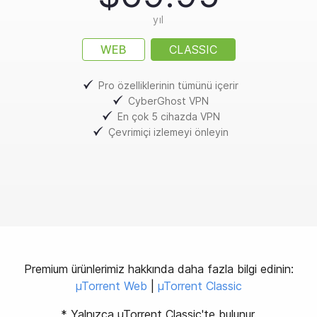
yıl
WEB
CLASSIC
Pro özelliklerinin tümünü içerir
CyberGhost VPN
En çok 5 cihazda VPN
Çevrimiçi izlemeyi önleyin
Premium ürünlerimiz hakkında daha fazla bilgi edinin:
µTorrent Web
|
µTorrent Classic
* Yalnızca µTorrent Classic'te bulunur.