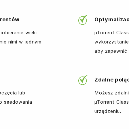
rrentów
Optymalizac
pobieranie wielu
µTorrent Clas
nie nimi w jednym
wykorzystanie
aby zapewnić 
Zdalne połąc
oczęcia lub
Możesz zdalni
bo seedowania
µTorrent Clas
urządzeniu.