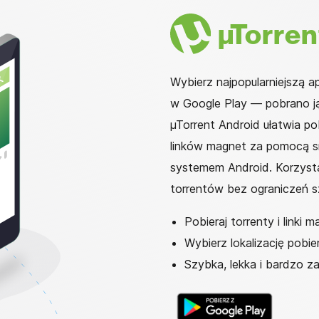
µ
Torren
Wybierz najpopularniejszą a
w Google Play — pobrano ją
µTorrent Android ułatwia pob
linków magnet za pomocą s
systemem Android. Korzysta
torrentów bez ograniczeń sz
Pobieraj torrenty i linki 
Wybierz lokalizację pobie
Szybka, lekka i bardzo