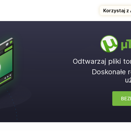
Korzystaj z 
µ
Odtwarzaj pliki t
Doskonałe r
u
BEZ