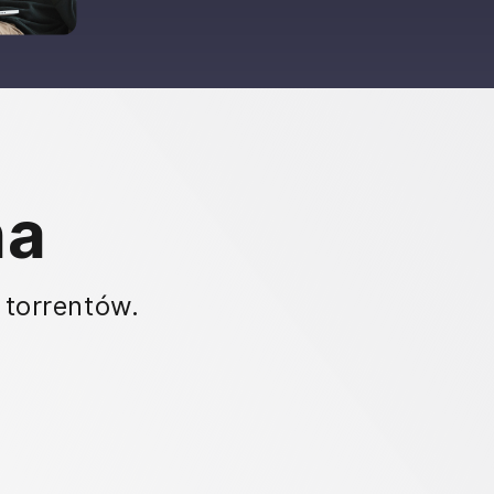
na
 torrentów.