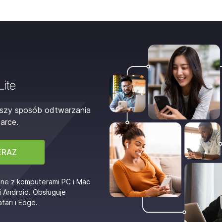
tszy sposób odtwarzania
arce.
ERAZ
lne z komputerami PC i Mac
i Android. Obsługuje
fari i Edge.