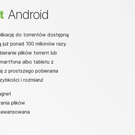
Android
t
plikację do torrentów dostępną
 już ponad 100 milionów razy.
ieranie plików torrent lub
martfona albo tabletu z
j z prostszego pobierania
ybkości i rozmiaru!
magnet
rania plików
 zaawansowana