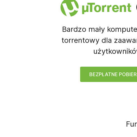
µ
Torrent
Bardzo mały kompute
torrentowy dla zaaw
użytkownikó
BEZPŁATNE POBIER
Fun