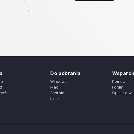
a
Do pobrania
Wsparci
ie
Windows
Pomoc
kt
Mac
Forum
lności
Android
Opinie o wit
Linux