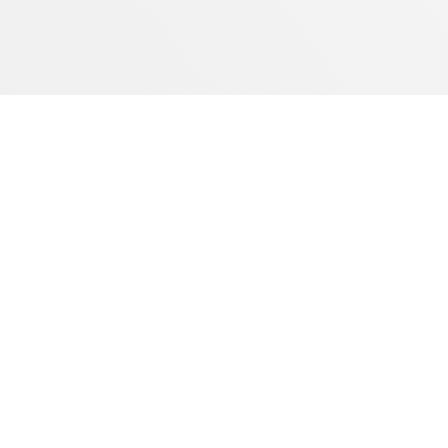
Emp
Sobre
Conta
Impre
Traba
Blog