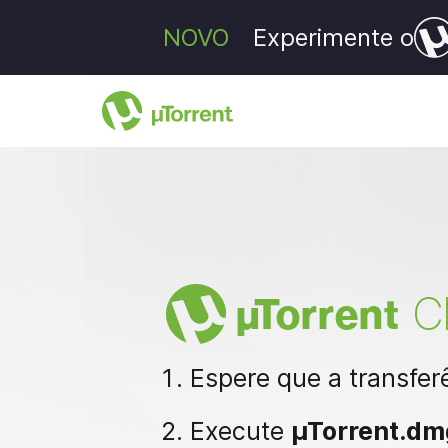
NOVO
Experimente o
C
µ
Torrent
Espere que a transfer
Execute
µTorrent.dm