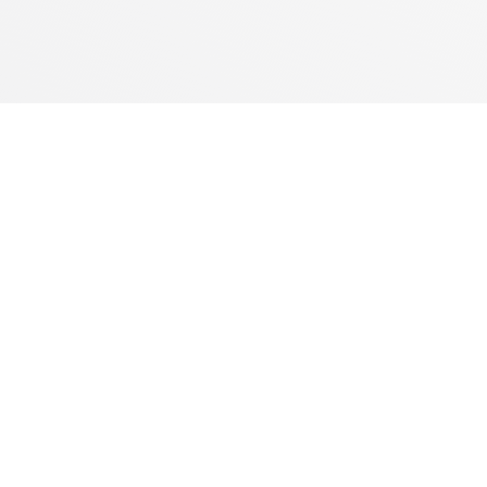
resa
Transferências
Suporte
Windows
Ajuda
cto
Mac
Fórum
nsa
Android
Comentário
lhos
Linux