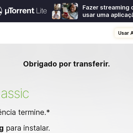
Fazer streaming 
usar uma aplicaç
Usar A
Obrigado por transferir.
lassic
ência termine.*
g
para instalar.